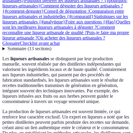
artisanales}
Pourquoi préférer les liqueurs artisanales ? {#pourquoi-
liqueurs-artisanales}
Comment déguster des liqueurs artisanales ?
{#comment-deguster}
Conseil de dégustation :
Comparaison entre
liqueurs artisanales et industrielles {#comparatif}
Statistiques sur les
liqueurs artisanales {#analytique}
Foire aux questions {#faq}
Quelles
sont les meilleures liqueurs artisanales à déguster ?
Comment
reconnaître une liqueur artisanale de qualité ?
Puis-je faire ma propre
liqueur artisanale ?
Où acheter des liqueurs artisanales ?
Glossaire
Checklist avant achat
Sommaire
(
13
sections
)
Les
liqueurs artisanales
se distinguent par leur production
manuelle, souvent réalisée par des distilleries indépendantes qui
valorisent les ingrédients locaux et de haute qualité. Contrairement
aux liqueurs industrielles, qui passent par des procédés de
fabrication standardisés, les liqueurs artisanales sont le résultat de
recettes traditionnelles transmises de génération en génération,
intégrant souvent des techniques innovantes. Par exemple, des
liqueurs infusées aux fruits ou aux herbes peuvent guider le
consommateur à travers un voyage sensoriel unique.
La production de liqueurs artisanales est souvent limitée, ce qui
renforce leur caractère exclusif. Un expert en liqueurs a noté que les
petites distilleries peuvent parfois produire des recettes sur demande,
créant ainsi un lien authentique entre le créateur et le consommateur.
De plus, en privilégiant les méthodes artisanales, les distillateurs sont