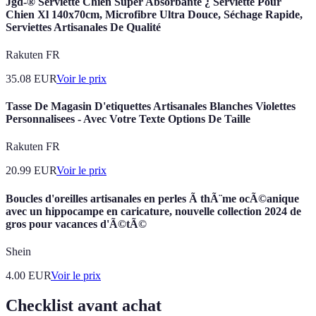
Jgd-® Serviette Chien Super Absorbante ¿ Serviette Pour
Chien Xl 140x70cm, Microfibre Ultra Douce, Séchage Rapide,
Serviettes Artisanales De Qualité
Rakuten FR
35.08
EUR
Voir le prix
Tasse De Magasin D'etiquettes Artisanales Blanches Violettes
Personnalisees - Avec Votre Texte Options De Taille
Rakuten FR
20.99
EUR
Voir le prix
Boucles d'oreilles artisanales en perles Ã thÃ¨me ocÃ©anique
avec un hippocampe en caricature, nouvelle collection 2024 de
gros pour vacances d'Ã©tÃ©
Shein
4.00
EUR
Voir le prix
Checklist avant achat