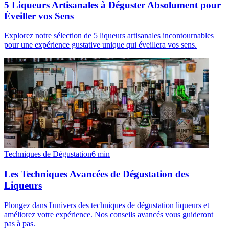
5 Liqueurs Artisanales à Déguster Absolument pour
Éveiller vos Sens
Explorez notre sélection de 5 liqueurs artisanales incontournables
pour une expérience gustative unique qui éveillera vos sens.
Techniques de Dégustation
6
min
Les Techniques Avancées de Dégustation des
Liqueurs
Plongez dans l'univers des techniques de dégustation liqueurs et
améliorez votre expérience. Nos conseils avancés vous guideront
pas à pas.