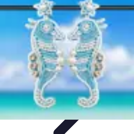
Dégustation Liqueurs
Dégustation
Guide de Dégustation
Accords
Gastronomiques
Techniques de Dégustation
Accords Mets et
Liqueurs
Dégustation Liqueurs