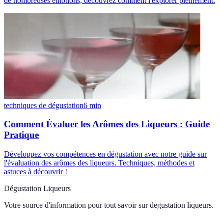
de nombreuses émotions, découvrez comment l'explorer pleinement.
techniques de dégustation
6
min
Comment Évaluer les Arômes des Liqueurs : Guide
Pratique
Développez vos compétences en dégustation avec notre guide sur
l'évaluation des arômes des liqueurs. Techniques, méthodes et
astuces à découvrir !
Dégustation Liqueurs
Votre source d'information pour tout savoir sur
degustation liqueurs
.