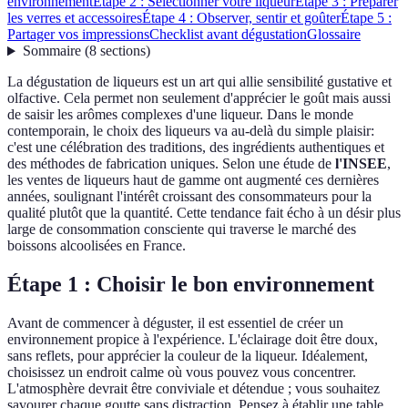
environnement
Étape 2 : Sélectionner votre liqueur
Étape 3 : Préparer
les verres et accessoires
Étape 4 : Observer, sentir et goûter
Étape 5 :
Partager vos impressions
Checklist avant dégustation
Glossaire
Sommaire
(
8
sections
)
La dégustation de liqueurs est un art qui allie sensibilité gustative et
olfactive. Cela permet non seulement d'apprécier le goût mais aussi
de saisir les arômes complexes d'une liqueur. Dans le monde
contemporain, le choix des liqueurs va au-delà du simple plaisir:
c'est une célébration des traditions, des ingrédients authentiques et
des méthodes de fabrication uniques. Selon une étude de
l'INSEE
,
les ventes de liqueurs haut de gamme ont augmenté ces dernières
années, soulignant l'intérêt croissant des consommateurs pour la
qualité plutôt que la quantité. Cette tendance fait écho à un désir plus
large de consommation consciente qui traverse le marché des
boissons alcoolisées en France.
Étape 1 : Choisir le bon environnement
Avant de commencer à déguster, il est essentiel de créer un
environnement propice à l'expérience. L'éclairage doit être doux,
sans reflets, pour apprécier la couleur de la liqueur. Idéalement,
choisissez un endroit calme où vous pouvez vous concentrer.
L'atmosphère devrait être conviviale et détendue ; vous souhaitez
savourer chaque goutte sans distraction. Pensez à établir une table