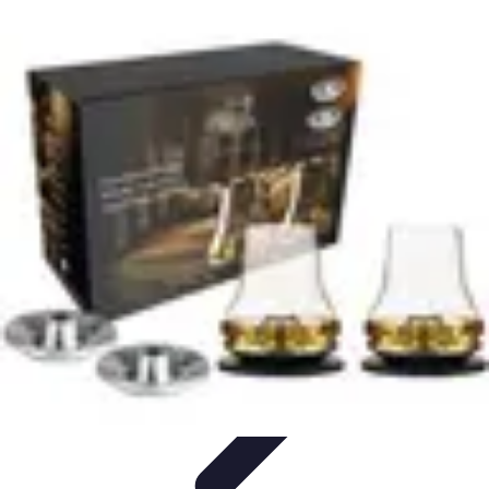
Dégustation Liqueurs
Dégustation
Guide de Dégustation
Accords
Gastronomiques
Techniques de Dégustation
Accords Mets et
Liqueurs
Dégustation Liqueurs