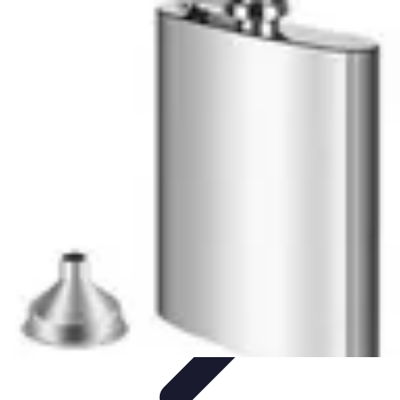
Dégustation Liqueurs
Dégustation
Guide de Dégustation
Accords
Gastronomiques
Techniques de Dégustation
Accords Mets et
Liqueurs
Dégustation Liqueurs