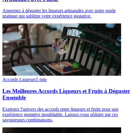
Apprenez à déguster les liqueurs artisanales avec notre guide
pratique qui sublime votre expérience gustative.
Accords Liqueurs
5
min
Les Meilleures Accords Liqueurs et Fruits à Déguster
Ensemble
Explorez l'univers des accords entre liqueurs et fruits pour une
expérience gustative inoubliable. Laissez-vous séduire par ces
savoureuses combinaisons.