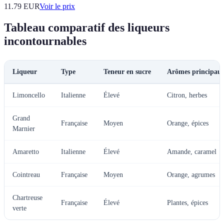
11.79
EUR
Voir le prix
Tableau comparatif des liqueurs
incontournables
Liqueur
Type
Teneur en sucre
Arômes principau
Limoncello
Italienne
Élevé
Citron, herbes
Grand
Française
Moyen
Orange, épices
Marnier
Amaretto
Italienne
Élevé
Amande, caramel
Cointreau
Française
Moyen
Orange, agrumes
Chartreuse
Française
Élevé
Plantes, épices
verte