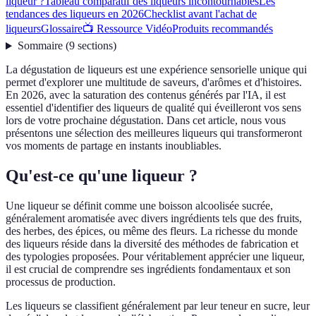
liqueur ?
Tableau comparatif des liqueurs incontournables
Les
tendances des liqueurs en 2026
Checklist avant l'achat de
liqueurs
Glossaire
📺 Ressource Vidéo
Produits recommandés
Sommaire
(
9
sections
)
La dégustation de liqueurs est une expérience sensorielle unique qui
permet d'explorer une multitude de saveurs, d'arômes et d'histoires.
En 2026, avec la saturation des contenus générés par l'IA, il est
essentiel d'identifier des liqueurs de qualité qui éveilleront vos sens
lors de votre prochaine dégustation. Dans cet article, nous vous
présentons une sélection des meilleures liqueurs qui transformeront
vos moments de partage en instants inoubliables.
Qu'est-ce qu'une liqueur ?
Une liqueur se définit comme une boisson alcoolisée sucrée,
généralement aromatisée avec divers ingrédients tels que des fruits,
des herbes, des épices, ou même des fleurs. La richesse du monde
des liqueurs réside dans la diversité des méthodes de fabrication et
des typologies proposées. Pour véritablement apprécier une liqueur,
il est crucial de comprendre ses ingrédients fondamentaux et son
processus de production.
Les liqueurs se classifient généralement par leur teneur en sucre, leur