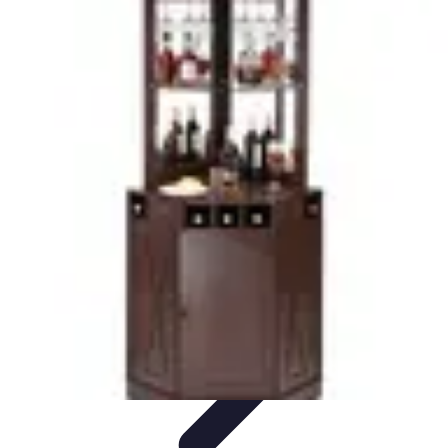
Dégustation Liqueurs
Dégustation
Guide de Dégustation
Accords
Gastronomiques
Techniques de Dégustation
Accords Mets et
Liqueurs
Dégustation Liqueurs