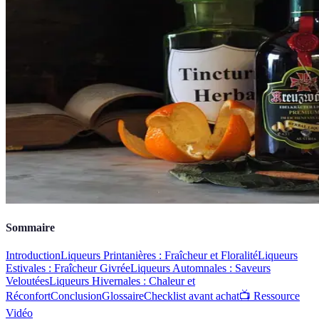
Sommaire
Introduction
Liqueurs Printanières : Fraîcheur et Floralité
Liqueurs
Estivales : Fraîcheur Givrée
Liqueurs Automnales : Saveurs
Veloutées
Liqueurs Hivernales : Chaleur et
Réconfort
Conclusion
Glossaire
Checklist avant achat
📺 Ressource
Vidéo