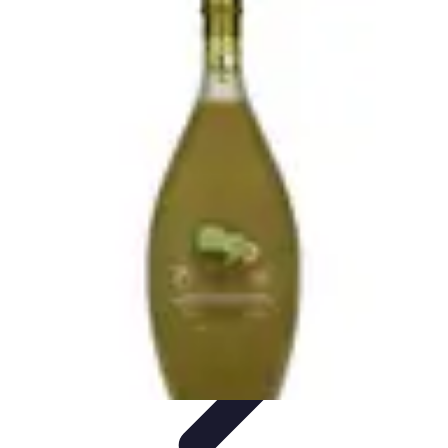
Dégustation Liqueurs
Dégustation
Guide de Dégustation
Accords
Gastronomiques
Techniques de Dégustation
Accords Mets et
Liqueurs
Dégustation Liqueurs