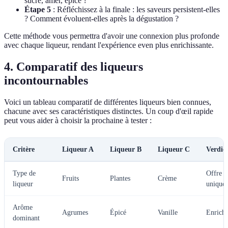
sucré, amer, épicé ?
Étape 5
: Réfléchissez à la finale : les saveurs persistent-elles
? Comment évoluent-elles après la dégustation ?
Cette méthode vous permettra d'avoir une connexion plus profonde
avec chaque liqueur, rendant l'expérience even plus enrichissante.
4. Comparatif des liqueurs
incontournables
Voici un tableau comparatif de différentes liqueurs bien connues,
chacune avec ses caractéristiques distinctes. Un coup d'œil rapide
peut vous aider à choisir la prochaine à tester :
Critère
Liqueur A
Liqueur B
Liqueur C
Verdic
Type de
Offre
Fruits
Plantes
Crème
liqueur
unique
Arôme
Agrumes
Épicé
Vanille
Enrichi
dominant