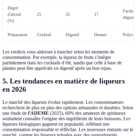
Degré
Facile 
d'alcool
25
55
17
déguste
(%)
Préparation
Cocktail
Digestif
Dessert
Polyval
Les verdicts vous aideront à trancher selon les moments de
consommation. Par exemple, la liqueur de fruits s’intègre
parfaitement dans les cocktails d’été, tandis que celle à base de
plantes peut être appréciée en digestif après un bon repas.
5. Les tendances en matière de liqueurs
en 2026
Le marché des liqueurs évolue rapidement. Les consommateurs
recherchent de plus en plus des options artisanales et durables. Selon
une étude de
l'ADEME
(2025), 60% des amateurs de spiritueux
souhaitent connaître l'origine des ingrédients de leurs boissons. Les
liqueurs biologiques gagnent en popularité, reflétant une
consommation responsable et réfléchie. Les nouveaux entrants sur le
marché, comme les liqueurs infusées avec des superaliments,