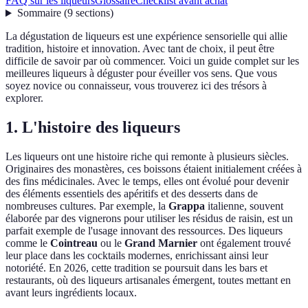
FAQ sur les liqueurs
Glossaire
Checklist avant achat
Sommaire
(
9
sections
)
La dégustation de liqueurs est une expérience sensorielle qui allie
tradition, histoire et innovation. Avec tant de choix, il peut être
difficile de savoir par où commencer. Voici un guide complet sur les
meilleures liqueurs à déguster pour éveiller vos sens. Que vous
soyez novice ou connaisseur, vous trouverez ici des trésors à
explorer.
1. L'histoire des liqueurs
Les liqueurs ont une histoire riche qui remonte à plusieurs siècles.
Originaires des monastères, ces boissons étaient initialement créées à
des fins médicinales. Avec le temps, elles ont évolué pour devenir
des éléments essentiels des apéritifs et des desserts dans de
nombreuses cultures. Par exemple, la
Grappa
italienne, souvent
élaborée par des vignerons pour utiliser les résidus de raisin, est un
parfait exemple de l'usage innovant des ressources. Des liqueurs
comme le
Cointreau
ou le
Grand Marnier
ont également trouvé
leur place dans les cocktails modernes, enrichissant ainsi leur
notoriété. En 2026, cette tradition se poursuit dans les bars et
restaurants, où des liqueurs artisanales émergent, toutes mettant en
avant leurs ingrédients locaux.