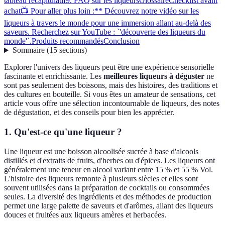
tableau récapitulatif
9. FAQ sur les liqueurs
Glossaire
Checklist avant
achat
📺 Pour aller plus loin :** Découvrez notre vidéo sur les
liqueurs à travers le monde pour une immersion allant au-delà des
saveurs. Recherchez sur YouTube : `'découverte des liqueurs du
monde'`.
Produits recommandés
Conclusion
Sommaire
(
15
sections
)
Explorer l'univers des liqueurs peut être une expérience sensorielle
fascinante et enrichissante. Les
meilleures liqueurs à déguster
ne
sont pas seulement des boissons, mais des histoires, des traditions et
des cultures en bouteille. Si vous êtes un amateur de sensations, cet
article vous offre une sélection incontournable de liqueurs, des notes
de dégustation, et des conseils pour bien les apprécier.
1. Qu'est-ce qu'une liqueur ?
Une liqueur est une boisson alcoolisée sucrée à base d'alcools
distillés et d'extraits de fruits, d'herbes ou d'épices. Les liqueurs ont
généralement une teneur en alcool variant entre 15 % et 55 % Vol.
L'histoire des liqueurs remonte à plusieurs siècles et elles sont
souvent utilisées dans la préparation de cocktails ou consommées
seules. La diversité des ingrédients et des méthodes de production
permet une large palette de saveurs et d'arômes, allant des liqueurs
douces et fruitées aux liqueurs amères et herbacées.