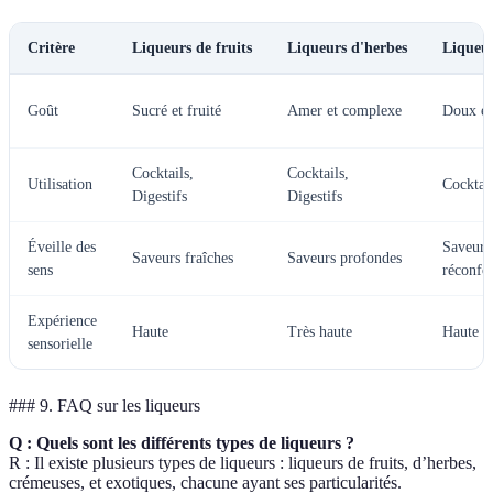
Critère
Liqueurs de fruits
Liqueurs d'herbes
Liqueur
Goût
Sucré et fruité
Amer et complexe
Doux et
Cocktails,
Cocktails,
Utilisation
Cocktail
Digestifs
Digestifs
Éveille des
Saveurs
Saveurs fraîches
Saveurs profondes
sens
réconfor
Expérience
Haute
Très haute
Haute
sensorielle
### 9. FAQ sur les liqueurs
Q : Quels sont les différents types de liqueurs ?
R : Il existe plusieurs types de liqueurs : liqueurs de fruits, d’herbes,
crémeuses, et exotiques, chacune ayant ses particularités.