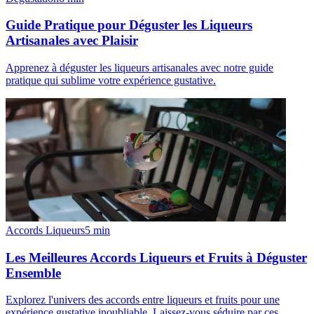
Guide Pratique pour Déguster les Liqueurs
Artisanales avec Plaisir
Apprenez à déguster les liqueurs artisanales avec notre guide
pratique qui sublime votre expérience gustative.
Accords Liqueurs
5
min
Les Meilleures Accords Liqueurs et Fruits à Déguster
Ensemble
Explorez l'univers des accords entre liqueurs et fruits pour une
expérience gustative inoubliable. Laissez-vous séduire par ces