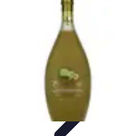
Dégustation Liqueurs
Dégustation
Guide de Dégustation
Accords
Gastronomiques
Techniques de Dégustation
Accords Mets et
Liqueurs
Dégustation Liqueurs