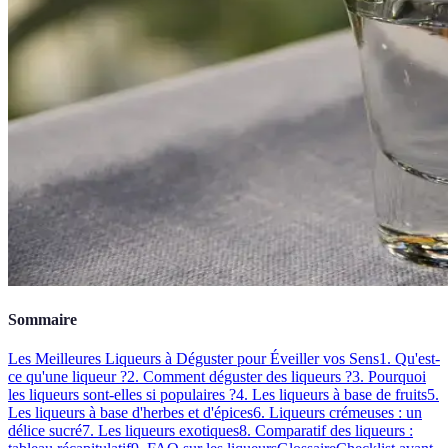
Sommaire
Les Meilleures Liqueurs à Déguster pour Éveiller vos Sens
1. Qu'est-
ce qu'une liqueur ?
2. Comment déguster des liqueurs ?
3. Pourquoi
les liqueurs sont-elles si populaires ?
4. Les liqueurs à base de fruits
5.
Les liqueurs à base d'herbes et d'épices
6. Liqueurs crémeuses : un
délice sucré
7. Les liqueurs exotiques
8. Comparatif des liqueurs :