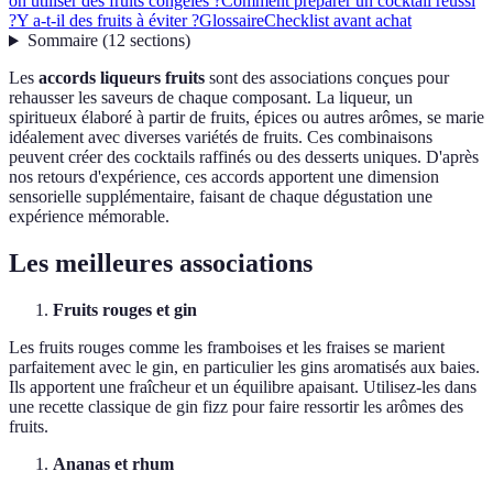
on utiliser des fruits congelés ?
Comment préparer un cocktail réussi
?
Y a-t-il des fruits à éviter ?
Glossaire
Checklist avant achat
Sommaire
(
12
sections
)
Les
accords liqueurs fruits
sont des associations conçues pour
rehausser les saveurs de chaque composant. La liqueur, un
spiritueux élaboré à partir de fruits, épices ou autres arômes, se marie
idéalement avec diverses variétés de fruits. Ces combinaisons
peuvent créer des cocktails raffinés ou des desserts uniques. D'après
nos retours d'expérience, ces accords apportent une dimension
sensorielle supplémentaire, faisant de chaque dégustation une
expérience mémorable.
Les meilleures associations
Fruits rouges et gin
Les fruits rouges comme les framboises et les fraises se marient
parfaitement avec le gin, en particulier les gins aromatisés aux baies.
Ils apportent une fraîcheur et un équilibre apaisant. Utilisez-les dans
une recette classique de gin fizz pour faire ressortir les arômes des
fruits.
Ananas et rhum