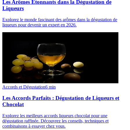
Les Arômes Étonnants dans la Dégustation de
Liqueurs
Explorez le monde fascinant des arômes dans la dégustation de
liqueurs pour devenir un expert en 2026.
Accords et Dégustation
6
min
Les Accords Parfaits : Dégustation de Liqueurs et
Chocolat
Explorez les meilleurs accords liqueurs chocolat pour une
dégustation raffinée. Découvrez les conseils, techniques et
combinaisons à essayer chez vous.