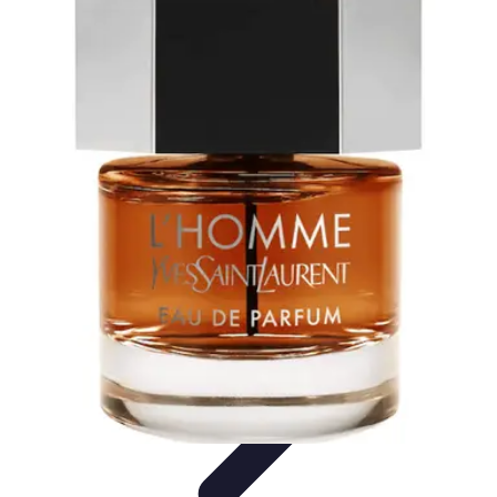
Dégustation Liqueurs
Dégustation
Guide de Dégustation
Accords
Gastronomiques
Techniques de Dégustation
Accords Mets et
Liqueurs
Dégustation Liqueurs