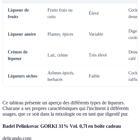
Liqueur de
Fruits frais ou
Cockta
Élevé
fruits
cuits
desser
Digest
Liqueur amère
Plantes, épices
Variable
cockta
Crèmes de
Desser
Lait, crème
Très élevé
liqueur
café
Arômes épicés,
Cockta
Liqueurs sèches
Faible
herbacés
raffin
Ce tableau présente un aperçu des différents types de liqueurs.
Chacune a ses propres caractéristiques qui l'inclinent à différents
usages, que ce soit dans la mixologie ou en tant que digestif pur.
Badel Pelinkovac GORKI 31% Vol. 0,7l en boîte cadeau
delicando.com