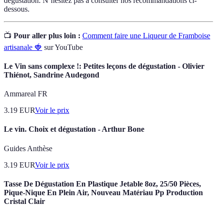
dégustation. N’hésitez pas à consulter nos recommandations ci-
dessous.
📺
Pour aller plus loin :
Comment faire une Liqueur de Framboise
artisanale 🍓
sur YouTube
Le Vin sans complexe !: Petites leçons de dégustation - Olivier
Thiénot, Sandrine Audegond
Ammareal FR
3.19
EUR
Voir le prix
Le vin. Choix et dégustation - Arthur Bone
Guides Anthèse
3.19
EUR
Voir le prix
Tasse De Dégustation En Plastique Jetable 8oz, 25/50 Pièces,
Pique-Nique En Plein Air, Nouveau Matériau Pp Production
Cristal Clair