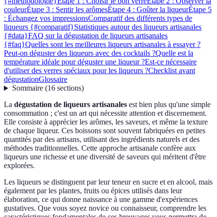
{#methodologie}
Étape 1 : Choisir le bon verre
Étape 2 : Observer la
couleur
Étape 3 : Sentir les arômes
Étape 4 : Goûter la liqueur
Étape 5
: Échangez vos impressions
Comparatif des différents types de
liqueurs {#comparatif}
Statistiques autour des liqueurs artisanales
{#data}
FAQ sur la dégustation de liqueurs artisanales
{#faq}
Quelles sont les meilleures liqueurs artisanales à essayer ?
Peut-on déguster des liqueurs avec des cocktails ?
Quelle est la
température idéale pour déguster une liqueur ?
Est-ce nécessaire
d'utiliser des verres spéciaux pour les liqueurs ?
Checklist avant
dégustation
Glossaire
Sommaire
(
16
sections
)
La
dégustation de liqueurs artisanales
est bien plus qu'une simple
consommation ; c'est un art qui nécessite attention et discernement.
Elle consiste à apprécier les arômes, les saveurs, et même la texture
de chaque liqueur. Ces boissons sont souvent fabriquées en petites
quantités par des artisans, utilisant des ingrédients naturels et des
méthodes traditionnelles. Cette approche artisanale confère aux
liqueurs une richesse et une diversité de saveurs qui méritent d'être
explorées.
Les liqueurs se distinguent par leur teneur en sucre et en alcool, mais
également par les plantes, fruits ou épices utilisés dans leur
élaboration, ce qui donne naissance à une gamme d'expériences
gustatives. Que vous soyez novice ou connaisseur, comprendre les
caractéristiques fondamentales de ces breuvages vous permettra de