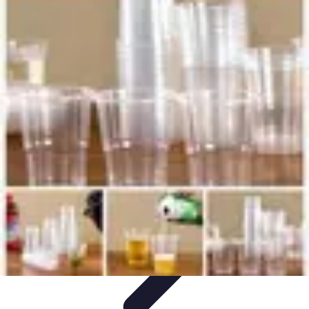
Dégustation Liqueurs
Dégustation
Guide de Dégustation
Accords
Gastronomiques
Techniques de Dégustation
Accords Mets et
Liqueurs
Dégustation Liqueurs