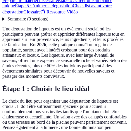
Préparer le matériel nécessaire
Étape 4 : Créer une ambiance
unique
Étape 5 : Animer la dégustation
Checklist avant votre
dégustation
Glossaire
📺 Ressource Vidéo
Sommaire
(
9
sections
)
Une dégustation de liqueurs est un événement social où les
participants peuvent goûter et apprécier différentes liqueurs tout en
apprenant sur leur provenance, leurs ingrédients, et leurs procédés
de fabrication.
En 2026
, cette pratique connaît un regain de
popularité, surtout avec l'intérêt croissant pour des produits
artisanaux et locaux. Les liqueurs, avec leur large éventail de
saveurs, offrent une expérience sensorielle riche et variée. Selon des
études récentes, plus de 60% des individus participent à des
événements similaires pour découvrir de nouvelles saveurs et
partager des moments conviviaux.
Étape 1 : Choisir le lieu idéal
Le choix du lieu pour organiser une dégustation de liqueurs est
crucial. Il doit être suffisamment spacieux pour accueillir
confortablement tous vos invités tandis que l'ambiance doit être
chaleureuse et accueillante. Un salon avec des canapés confortables
ou une terrasse au bord de la piscine peuvent parfaitement convenir.
Pensez également à la lumière : une bonne illumination peut