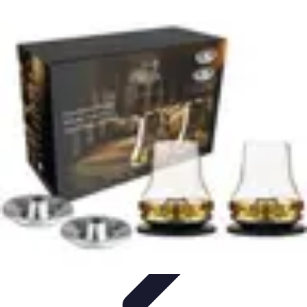
Dégustation Liqueurs
Dégustation
Guide de Dégustation
Accords
Gastronomiques
Techniques de Dégustation
Accords Mets et
Liqueurs
Dégustation Liqueurs