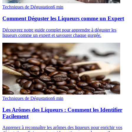
Techniques de Dégustation
6
min
Comment Déguster les Liqueurs comme un Expert
Découvrez notre guide complet pour apprendre à déguster les
liqueurs comme un expert et savourer chaque gorgée.
Techniques de Dégustation
6
min
Les Arômes des Liqueurs : Comment les Identifier
Facilement
Apprenez à reconnaître les arômes des liqueurs pour enrichir vos