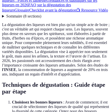
liqueurs : Forces et faiblesses
Tendances et statistiques sur les
liqueurs en 2026
FAQ sur la dégustation des
liqueurs
Glossaire
Checklist avant la dégustation
📺 Ressource Vidéo
Sommaire
(
8
sections
)
La dégustation des liqueurs est bien plus qu'un simple acte de boire ;
c'est un véritable art qui requiert chaque sens. Les liqueurs, souvent
plus dense en saveurs que les spiritueux, sont élaborées à partir de
fruits, d'herbes ou d'épices, et possèdent une richesse aromatique
unique. Pour comprendre pleinement leurs subtilités, il est essentiel
de maîtriser quelques techniques et de connaître les différentes
variétés disponibles. La dégustation vise à apprécier non seulement
le goût, mais aussi les arômes, la texture et l’œuvre de l’artisan. En
2026, les passionnés ont accessoirement des choix élargis avec
l’importance croissante des liqueurs artisanales. Selon des études de
l'INSEE
, la consommation de liqueurs a augmenté de 20% en trois
ans, indiquant un regain d'intérêt et d'appréciation.
Techniques de dégustation : Guide étape
par étape
Choisissez les bonnes liqueurs
: Avant de commencer, il est
crucial de sélectionner des liqueurs de qualité qui représentent
la diversité de cette catégorie. Optez pour des liqueurs