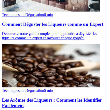
Techniques de Dégustation
6
min
Comment Déguster les Liqueurs comme un Expert
Découvrez notre guide complet pour apprendre à déguster les
liqueurs comme un expert et savourer chaque gorgée.
Techniques de Dégustation
6
min
Les Arômes des Liqueurs : Comment les Identifier
Facilement