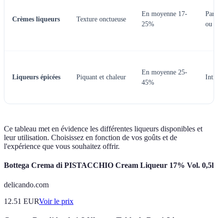
En moyenne 17-
Parf
Crèmes liqueurs
Texture onctueuse
25%
ou b
En moyenne 25-
Liqueurs épicées
Piquant et chaleur
Intr
45%
Ce tableau met en évidence les différentes liqueurs disponibles et
leur utilisation. Choisissez en fonction de vos goûts et de
l'expérience que vous souhaitez offrir.
Bottega Crema di PISTACCHIO Cream Liqueur 17% Vol. 0,5l
delicando.com
12.51
EUR
Voir le prix