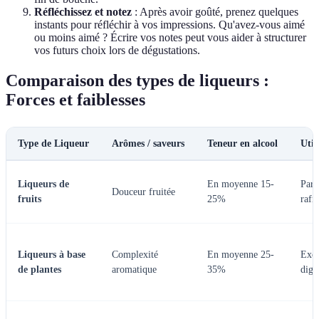
Réfléchissez et notez
: Après avoir goûté, prenez quelques
instants pour réfléchir à vos impressions. Qu'avez-vous aimé
ou moins aimé ? Écrire vos notes peut vous aider à structurer
vos futurs choix lors de dégustations.
Comparaison des types de liqueurs :
Forces et faiblesses
Type de Liqueur
Arômes / saveurs
Teneur en alcool
Util
Liqueurs de
En moyenne 15-
Parf
Douceur fruitée
fruits
25%
rafr
Liqueurs à base
Complexité
En moyenne 25-
Exce
de plantes
aromatique
35%
dige