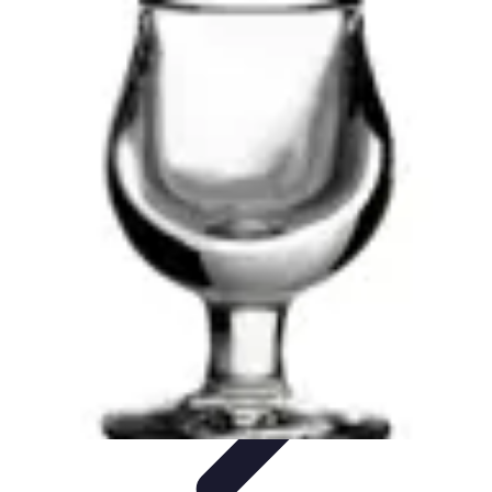
Dégustation Liqueurs
Dégustation
Guide de Dégustation
Accords
Gastronomiques
Techniques de Dégustation
Accords Mets et
Liqueurs
Dégustation Liqueurs