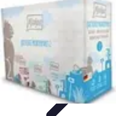
Dégustation Liqueurs
Dégustation
Guide de Dégustation
Accords
Gastronomiques
Techniques de Dégustation
Accords Mets et
Liqueurs
Dégustation Liqueurs