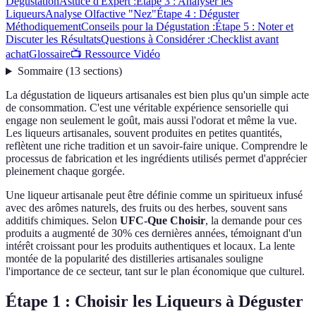
Dégustation
Astuce d'Expert :
Étape 3 : Analyser les
Liqueurs
Analyse Olfactive "Nez"
Étape 4 : Déguster
Méthodiquement
Conseils pour la Dégustation :
Étape 5 : Noter et
Discuter les Résultats
Questions à Considérer :
Checklist avant
achat
Glossaire
📺 Ressource Vidéo
Sommaire
(
13
sections
)
La dégustation de liqueurs artisanales est bien plus qu'un simple acte
de consommation. C'est une véritable expérience sensorielle qui
engage non seulement le goût, mais aussi l'odorat et même la vue.
Les liqueurs artisanales, souvent produites en petites quantités,
reflètent une riche tradition et un savoir-faire unique. Comprendre le
processus de fabrication et les ingrédients utilisés permet d'apprécier
pleinement chaque gorgée.
Une liqueur artisanale peut être définie comme un spiritueux infusé
avec des arômes naturels, des fruits ou des herbes, souvent sans
additifs chimiques. Selon
UFC-Que Choisir
, la demande pour ces
produits a augmenté de 30% ces dernières années, témoignant d'un
intérêt croissant pour les produits authentiques et locaux. La lente
montée de la popularité des distilleries artisanales souligne
l'importance de ce secteur, tant sur le plan économique que culturel.
Étape 1 : Choisir les Liqueurs à Déguster