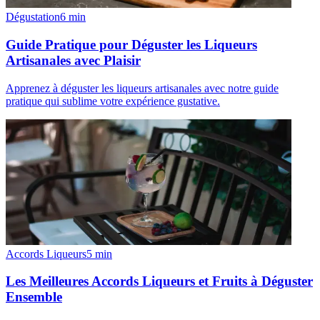
Dégustation
6
min
Guide Pratique pour Déguster les Liqueurs
Artisanales avec Plaisir
Apprenez à déguster les liqueurs artisanales avec notre guide
pratique qui sublime votre expérience gustative.
Accords Liqueurs
5
min
Les Meilleures Accords Liqueurs et Fruits à Déguster
Ensemble