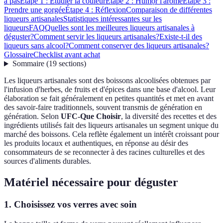
à pas
Étape 1 : Étudier la couleur
Étape 2 : Humọr l'arôme
Étape 3 :
Prendre une gorgée
Étape 4 : Réflexion
Comparaison de différentes
liqueurs artisanales
Statistiques intéressantes sur les
liqueurs
FAQ
Quelles sont les meilleures liqueurs artisanales à
déguster?
Comment servir les liqueurs artisanales?
Existe-t-il des
liqueurs sans alcool?
Comment conserver des liqueurs artisanales?
Glossaire
Checklist avant achat
Sommaire
(
19
sections
)
Les liqueurs artisanales sont des boissons alcoolisées obtenues par
l'infusion d'herbes, de fruits et d'épices dans une base d'alcool. Leur
élaboration se fait généralement en petites quantités et met en avant
des savoir-faire traditionnels, souvent transmis de génération en
génération. Selon
UFC-Que Choisir
, la diversité des recettes et des
ingrédients utilisés fait des liqueurs artisanales un segment unique du
marché des boissons. Cela reflète également un intérêt croissant pour
les produits locaux et authentiques, en réponse au désir des
consommateurs de se reconnecter à des racines culturelles et des
sources d'aliments durables.
Matériel nécessaire pour déguster
1. Choisissez vos verres avec soin