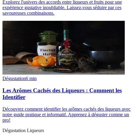
Explorez l'univers des accords entre liqueurs et fruits pour une
expérience gustative inoubliable. Laissez-vous séduire par ces
savoureuses combinaisons.
Dégustation
6
min
Les Arômes Cachés des Liqueurs : Comment les
Identifier
Découvrez comment identifier les arômes cachés des liqueurs avec
notre guide pratique et informatif. Apprenez à déguster comme un
pro!
Dégustation Liqueurs