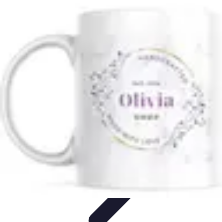
Dégustation Liqueurs
Dégustation
Guide de Dégustation
Accords
Gastronomiques
Techniques de Dégustation
Accords Mets et
Liqueurs
Dégustation Liqueurs