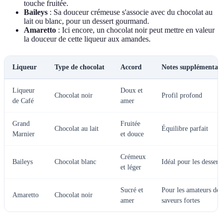
touche fruitée.
Baileys
: Sa douceur crémeuse s'associe avec du chocolat au
lait ou blanc, pour un dessert gourmand.
Amaretto
: Ici encore, un chocolat noir peut mettre en valeur
la douceur de cette liqueur aux amandes.
Liqueur
Type de chocolat
Accord
Notes supplémentai
Liqueur
Doux et
Chocolat noir
Profil profond
de Café
amer
Grand
Fruitée
Chocolat au lait
Équilibre parfait
Marnier
et douce
Crémeux
Baileys
Chocolat blanc
Idéal pour les dessert
et léger
Sucré et
Pour les amateurs de
Amaretto
Chocolat noir
amer
saveurs fortes