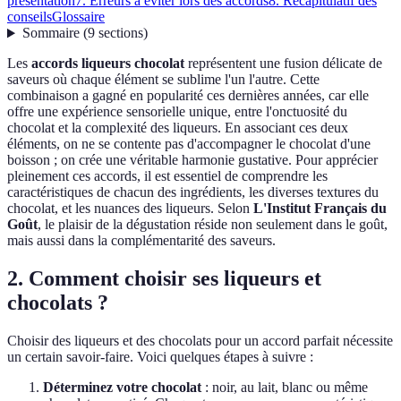
présentation
7. Erreurs à éviter lors des accords
8. Récapitulatif des
conseils
Glossaire
Sommaire
(
9
sections
)
Les
accords liqueurs chocolat
représentent une fusion délicate de
saveurs où chaque élément se sublime l'un l'autre. Cette
combinaison a gagné en popularité ces dernières années, car elle
offre une expérience sensorielle unique, entre l'onctuosité du
chocolat et la complexité des liqueurs. En associant ces deux
éléments, on ne se contente pas d'accompagner le chocolat d'une
boisson ; on crée une véritable harmonie gustative. Pour apprécier
pleinement ces accords, il est essentiel de comprendre les
caractéristiques de chacun des ingrédients, les diverses textures du
chocolat, et les nuances des liqueurs. Selon
L'Institut Français du
Goût
, le plaisir de la dégustation réside non seulement dans le goût,
mais aussi dans la complémentarité des saveurs.
2. Comment choisir ses liqueurs et
chocolats ?
Choisir des liqueurs et des chocolats pour un accord parfait nécessite
un certain savoir-faire. Voici quelques étapes à suivre :
Déterminez votre chocolat
: noir, au lait, blanc ou même