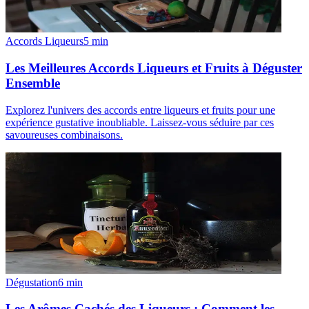
Accords Liqueurs
5
min
Les Meilleures Accords Liqueurs et Fruits à Déguster
Ensemble
Explorez l'univers des accords entre liqueurs et fruits pour une
expérience gustative inoubliable. Laissez-vous séduire par ces
savoureuses combinaisons.
Dégustation
6
min
Les Arômes Cachés des Liqueurs : Comment les