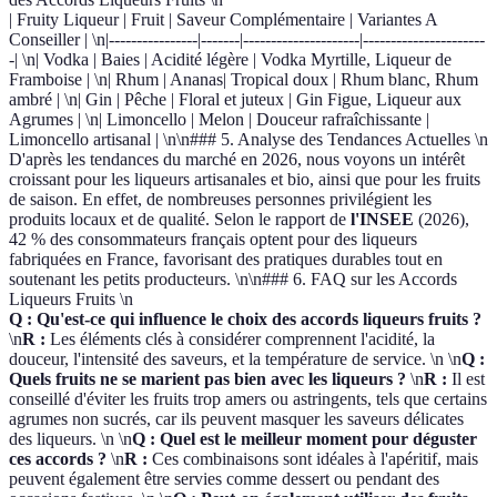
| Fruity Liqueur | Fruit | Saveur Complémentaire | Variantes A
Conseiller | \n|----------------|-------|---------------------|----------------------
-| \n| Vodka | Baies | Acidité légère | Vodka Myrtille, Liqueur de
Framboise | \n| Rhum | Ananas| Tropical doux | Rhum blanc, Rhum
ambré | \n| Gin | Pêche | Floral et juteux | Gin Figue, Liqueur aux
Agrumes | \n| Limoncello | Melon | Douceur rafraîchissante |
Limoncello artisanal | \n\n### 5. Analyse des Tendances Actuelles \n
D'après les tendances du marché en 2026, nous voyons un intérêt
croissant pour les liqueurs artisanales et bio, ainsi que pour les fruits
de saison. En effet, de nombreuses personnes privilégient les
produits locaux et de qualité. Selon le rapport de
l'INSEE
(2026),
42 % des consommateurs français optent pour des liqueurs
fabriquées en France, favorisant des pratiques durables tout en
soutenant les petits producteurs. \n\n### 6. FAQ sur les Accords
Liqueurs Fruits \n
Q : Qu'est-ce qui influence le choix des accords liqueurs fruits ?
\n
R :
Les éléments clés à considérer comprennent l'acidité, la
douceur, l'intensité des saveurs, et la température de service. \n \n
Q :
Quels fruits ne se marient pas bien avec les liqueurs ?
\n
R :
Il est
conseillé d'éviter les fruits trop amers ou astringents, tels que certains
agrumes non sucrés, car ils peuvent masquer les saveurs délicates
des liqueurs. \n \n
Q : Quel est le meilleur moment pour déguster
ces accords ?
\n
R :
Ces combinaisons sont idéales à l'apéritif, mais
peuvent également être servies comme dessert ou pendant des