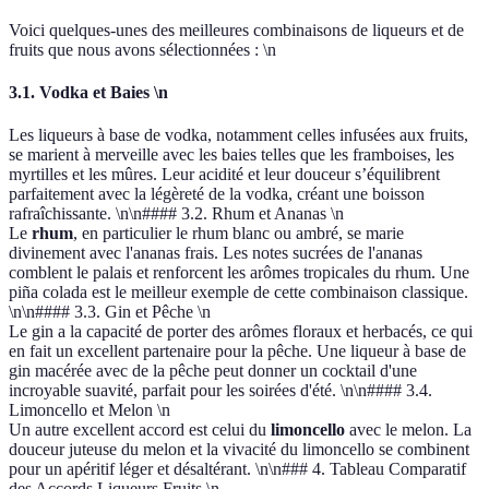
Voici quelques-unes des meilleures combinaisons de liqueurs et de
fruits que nous avons sélectionnées : \n
3.1. Vodka et Baies \n
Les liqueurs à base de vodka, notamment celles infusées aux fruits,
se marient à merveille avec les baies telles que les framboises, les
myrtilles et les mûres. Leur acidité et leur douceur s’équilibrent
parfaitement avec la légèreté de la vodka, créant une boisson
rafraîchissante. \n\n#### 3.2. Rhum et Ananas \n
Le
rhum
, en particulier le rhum blanc ou ambré, se marie
divinement avec l'ananas frais. Les notes sucrées de l'ananas
comblent le palais et renforcent les arômes tropicales du rhum. Une
piña colada est le meilleur exemple de cette combinaison classique.
\n\n#### 3.3. Gin et Pêche \n
Le gin a la capacité de porter des arômes floraux et herbacés, ce qui
en fait un excellent partenaire pour la pêche. Une liqueur à base de
gin macérée avec de la pêche peut donner un cocktail d'une
incroyable suavité, parfait pour les soirées d'été. \n\n#### 3.4.
Limoncello et Melon \n
Un autre excellent accord est celui du
limoncello
avec le melon. La
douceur juteuse du melon et la vivacité du limoncello se combinent
pour un apéritif léger et désaltérant. \n\n### 4. Tableau Comparatif
des Accords Liqueurs Fruits \n