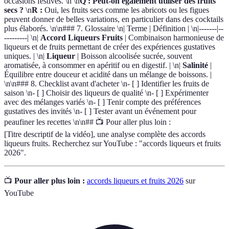
occasions festives. \n \n
Q : Peut-on également utiliser des fruits
secs ?
\n
R :
Oui, les fruits secs comme les abricots ou les figues
peuvent donner de belles variations, en particulier dans des cocktails
plus élaborés. \n\n### 7. Glossaire \n| Terme | Définition | \n|-------|--
---------| \n|
Accord Liqueurs Fruits
| Combinaison harmonieuse de
liqueurs et de fruits permettant de créer des expériences gustatives
uniques. | \n|
Liqueur
| Boisson alcoolisée sucrée, souvent
aromatisée, à consommer en apéritif ou en digestif. | \n|
Salinité
|
Équilibre entre douceur et acidité dans un mélange de boissons. |
\n\n### 8. Checklist avant d'acheter \n- [ ] Identifier les fruits de
saison \n- [ ] Choisir des liqueurs de qualité \n- [ ] Expérimenter
avec des mélanges variés \n- [ ] Tenir compte des préférences
gustatives des invités \n- [ ] Tester avant un événement pour
peaufiner les recettes \n\n## 📺 Pour aller plus loin :
[Titre descriptif de la vidéo], une analyse complète des accords
liqueurs fruits. Recherchez sur YouTube : "accords liqueurs et fruits
2026".
📺
Pour aller plus loin :
accords liqueurs et fruits 2026
sur
YouTube